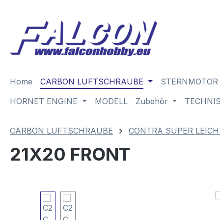
m Hauptinhalt springen
Zur Suche springen
Zur Hauptnavigation springen
Home
CARBON LUFTSCHRAUBE
STERNMOTOR
HORNET ENGINE
MODELL
Zubehör
TECHNI
CARBON LUFTSCHRAUBE
CONTRA SUPER LEICH
21X20 FRONT
Bildergalerie überspringen