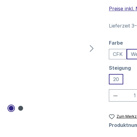
Preise inkl
Lieferzeit 3
ausw
Farbe
CFK
We
au
Steigung
20
Produkt
Zum Merkze
Produktnu