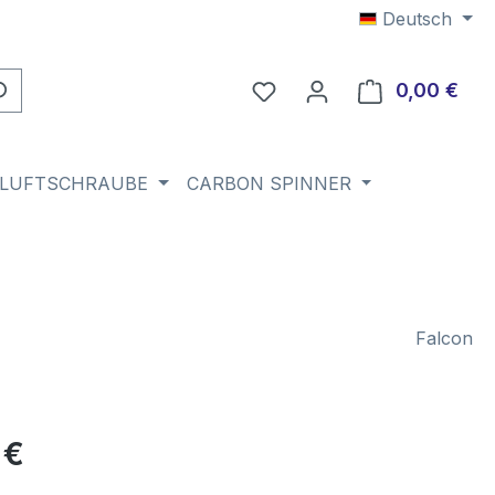
Deutsch
Du hast 0 Produkte auf 
0,00 €
Ware
 LUFTSCHRAUBE
CARBON SPINNER
Falcon
eis:
 €