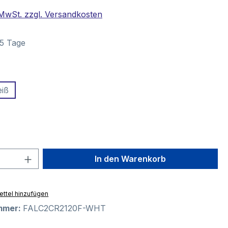
. MwSt. zzgl. Versandkosten
–5 Tage
ählen
iß
swählen
 Anzahl: Gib den gewünschten Wert ein 
In den Warenkorb
ttel hinzufügen
mmer:
FALC2CR2120F-WHT