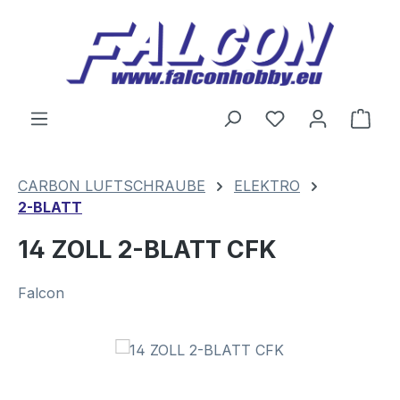
Zum Hauptinhalt springen
Du hast 0 Produ
Ware
CARBON LUFTSCHRAUBE
ELEKTRO
2-BLATT
14 ZOLL 2-BLATT CFK
Falcon
Bildergalerie überspringen