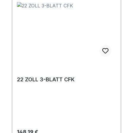
22 ZOLL 3-BLATT CFK
Regulärer Preis:
148,19 €