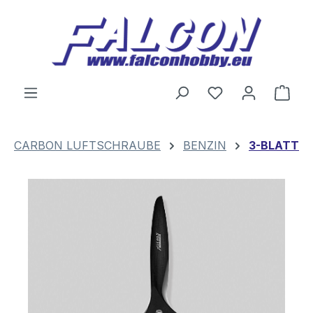
Zum Hauptinhalt springen
Du hast 0 Produ
Ware
CARBON LUFTSCHRAUBE
BENZIN
3-BLATT