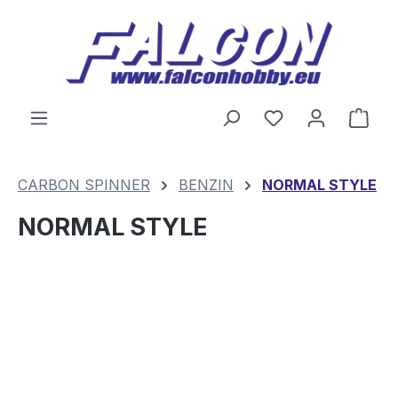
Zum Hauptinhalt springen
Du hast 0 Produ
Ware
CARBON SPINNER
BENZIN
NORMAL STYLE
NORMAL STYLE