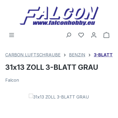
Zum Hauptinhalt springen
Du hast 0 Produ
Ware
CARBON LUFTSCHRAUBE
BENZIN
3-BLATT
31x13 ZOLL 3-BLATT GRAU
Falcon
Bildergalerie überspringen