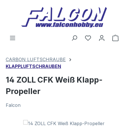
Zum Hauptinhalt springen
Du hast 0 Produ
Ware
CARBON LUFTSCHRAUBE
KLAPPLUFTSCHRAUBEN
14 ZOLL CFK Weiß Klapp-
Propeller
Falcon
Bildergalerie überspringen