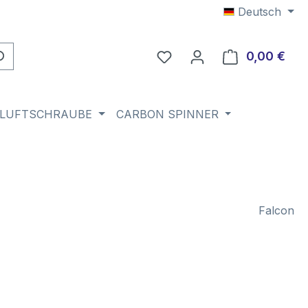
Deutsch
Du hast 0 Produkte auf 
0,00 €
Ware
 LUFTSCHRAUBE
CARBON SPINNER
Falcon
eis: