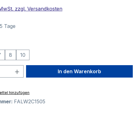
. MwSt. zzgl. Versandkosten
–5 Tage
swählen
7
8
10
 Anzahl: Gib den gewünschten Wert ein 
In den Warenkorb
ttel hinzufügen
mmer:
FALW2C1505