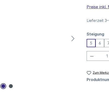
Preise inkl
Lieferzeit 3
au
Steigung
5
6
Produkt
Zum Merkze
Produktnu