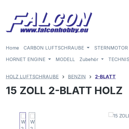
m Hauptinhalt springen
Zur Suche springen
Zur Hauptnavigation springen
Home
CARBON LUFTSCHRAUBE
STERNMOTOR
HORNET ENGINE
MODELL
Zubehör
TECHNI
HOLZ LUFTSCHRAUBE
BENZIN
2-BLATT
15 ZOLL 2-BLATT HOLZ
Bildergalerie überspringen