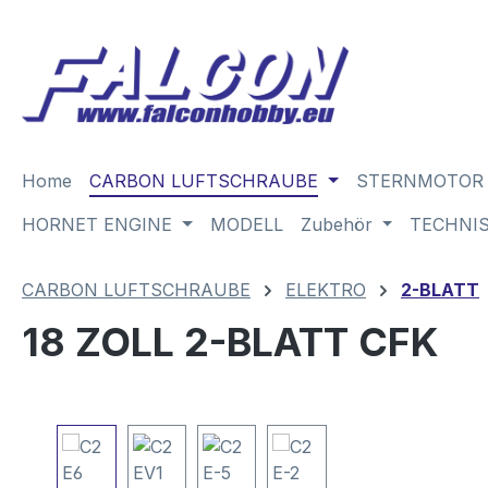
m Hauptinhalt springen
Zur Suche springen
Zur Hauptnavigation springen
Home
CARBON LUFTSCHRAUBE
STERNMOTOR
HORNET ENGINE
MODELL
Zubehör
TECHNI
CARBON LUFTSCHRAUBE
ELEKTRO
2-BLATT
18 ZOLL 2-BLATT CFK
Bildergalerie überspringen