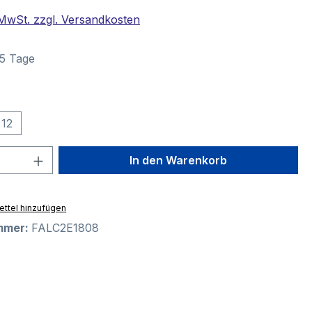
. MwSt. zzgl. Versandkosten
–5 Tage
swählen
12
 Anzahl: Gib den gewünschten Wert ein 
In den Warenkorb
ttel hinzufügen
mmer:
FALC2E1808