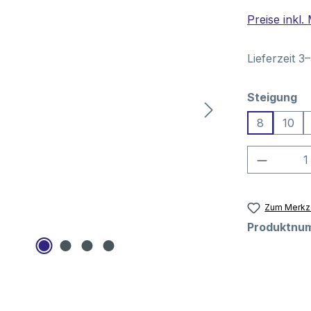
Preise inkl
Lieferzeit 3
au
Steigung
8
10
Produkt
Zum Merkze
Produktnu