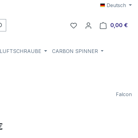
Deutsch
Du hast 0 Produkte auf 
0,00 €
Ware
 LUFTSCHRAUBE
CARBON SPINNER
Falcon
eis:
€