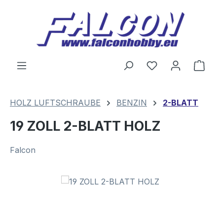
Zum Hauptinhalt springen
Du hast 0 Produ
Ware
HOLZ LUFTSCHRAUBE
BENZIN
2-BLATT
19 ZOLL 2-BLATT HOLZ
Falcon
Bildergalerie überspringen