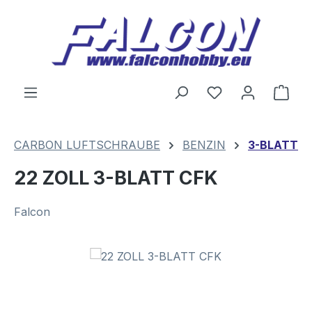
Zum Hauptinhalt springen
Du hast 0 Produ
Ware
CARBON LUFTSCHRAUBE
BENZIN
3-BLATT
22 ZOLL 3-BLATT CFK
Falcon
Bildergalerie überspringen