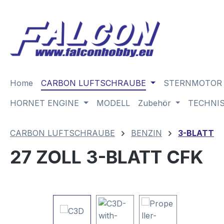
m Hauptinhalt springen
Zur Suche springen
Zur Hauptnavigation springen
Home
CARBON LUFTSCHRAUBE
STERNMOTOR
HORNET ENGINE
MODELL
Zubehör
TECHNI
CARBON LUFTSCHRAUBE
BENZIN
3-BLATT
27 ZOLL 3-BLATT CFK
Bildergalerie überspringen