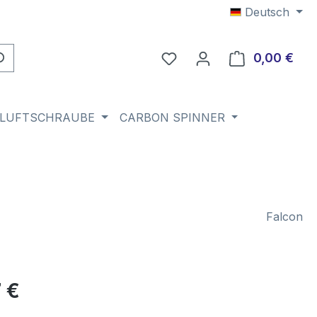
Deutsch
Du hast 0 Produkte auf 
0,00 €
Ware
 LUFTSCHRAUBE
CARBON SPINNER
Falcon
eis:
 €