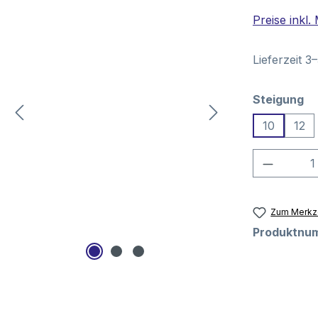
Preise inkl
Lieferzeit 3
au
Steigung
10
12
Produkt
Zum Merkze
Produktnu