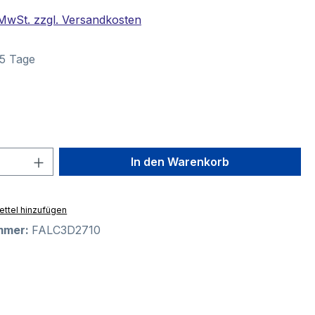
. MwSt. zzgl. Versandkosten
–5 Tage
swählen
 Anzahl: Gib den gewünschten Wert ein 
In den Warenkorb
ttel hinzufügen
mmer:
FALC3D2710