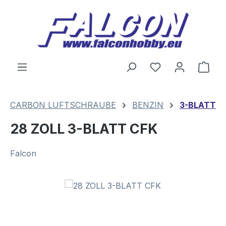
Zum Hauptinhalt springen
Du hast 0 Produ
Ware
CARBON LUFTSCHRAUBE
BENZIN
3-BLATT
28 ZOLL 3-BLATT CFK
Falcon
Bildergalerie überspringen