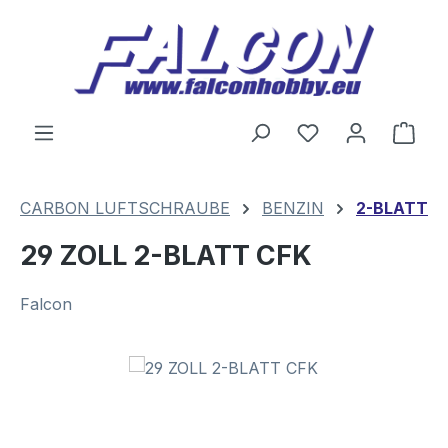
Zum Hauptinhalt springen
Du hast 0 Produ
Ware
CARBON LUFTSCHRAUBE
BENZIN
2-BLATT
29 ZOLL 2-BLATT CFK
Falcon
Bildergalerie überspringen