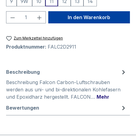
9
9W
10
11
12
13
14
Produkt Anzahl: Gib den gewünschten We
In den Warenkorb
Zum Merkzettel hinzufügen
Produktnummer:
FALC2D2911
Beschreibung
Beschreibung Falcon Carbon-Luftschrauben
werden aus uni- und bi-direktionalen Kohlefasern
und Epoxidharz hergestellt. FALCON…
Mehr
Bewertungen