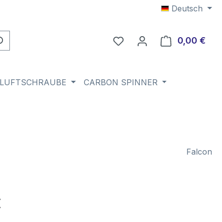
Deutsch
Du hast 0 Produkte auf 
0,00 €
Ware
 LUFTSCHRAUBE
CARBON SPINNER
Falcon
eis:
€