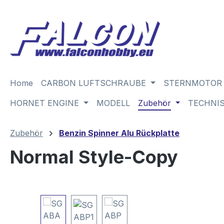
m Hauptinhalt springen
Zur Suche springen
Zur Hauptnavigation springen
Home
CARBON LUFTSCHRAUBE
STERNMOTOR
HORNET ENGINE
MODELL
Zubehör
TECHNI
Zubehör
Benzin Spinner Alu Rückplatte
Normal Style-Copy
Bildergalerie überspringen