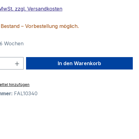
. MwSt. zzgl. Versandkosten
n Bestand – Vorbestellung möglich.
3–6 Wochen
 Anzahl: Gib den gewünschten Wert ein 
In den Warenkorb
ttel hinzufügen
mmer:
FAL10340