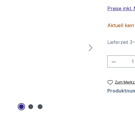
Preise inkl
Aktuell kei
Lieferzeit 
Produkt
Zum Merkze
Produktnu