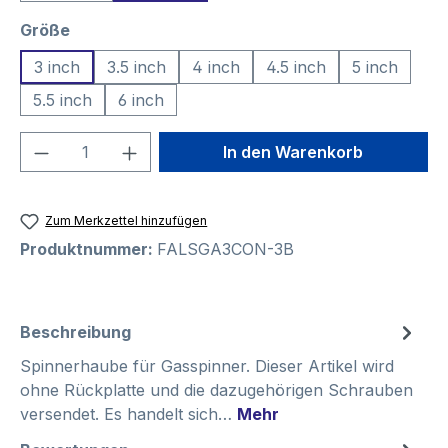
auswählen
Größe
3 inch
3.5 inch
4 inch
4.5 inch
5 inch
5.5 inch
6 inch
Produkt Anzahl: Gib den gewünschten We
In den Warenkorb
Zum Merkzettel hinzufügen
Produktnummer:
FALSGA3CON-3B
Beschreibung
Spinnerhaube für Gasspinner. Dieser Artikel wird
ohne Rückplatte und die dazugehörigen Schrauben
versendet. Es handelt sich…
Mehr