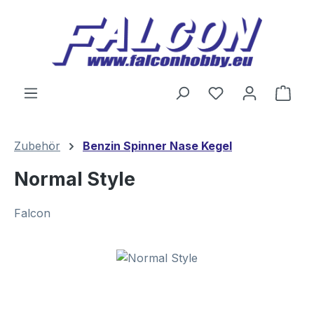
Zum Hauptinhalt springen
Du hast 0 Produ
Ware
Zubehör
Benzin Spinner Nase Kegel
Normal Style
Falcon
Bildergalerie überspringen