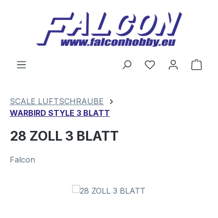
Zum Hauptinhalt springen
Du hast 0 Produ
Ware
SCALE LUFTSCHRAUBE
WARBIRD STYLE 3 BLATT
28 ZOLL 3 BLATT
Falcon
Bildergalerie überspringen